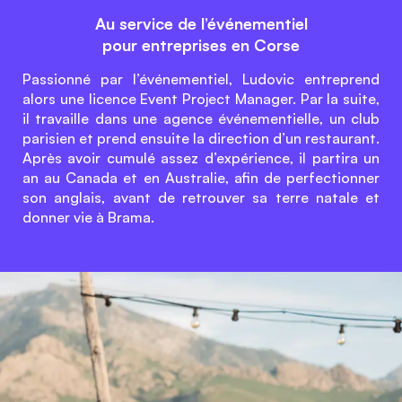
Au service de l’événementiel
pour entreprises en Corse
Passionné par l’événementiel, Ludovic entreprend
alors une licence Event Project Manager. Par la suite,
il travaille dans une agence événementielle, un club
parisien et prend ensuite la direction d’un restaurant.
Après avoir cumulé assez d’expérience, il partira un
an au Canada et en Australie, afin de perfectionner
son anglais, avant de retrouver sa terre natale et
donner vie à Brama.