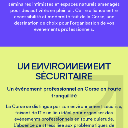
séminaires intimistes et espaces naturels aménagés
pour des activités en plein air. Cette alliance entre
accessibilité et modernité fait de la Corse, une
destination de choix pour l’organisation de vos
événements professionnels.
UN ENVIRONNEMENT
SÉCURITAIRE
Un événement professionnel en Corse en toute
tranquillité
La Corse se distingue par son environnement sécurisé,
faisant de l’île un lieu idéal pour organiser des
événements professionnels en toute quiétude.
L’absence de stress liée aux problématiques de